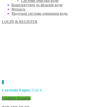
Системи очистки води
Комплектуючі до фільтрів води
Фітинги
Модульні системи очищення води
LOGIN & REGISTER
0
Currently Empty:
0,00
₴
Continue shopping