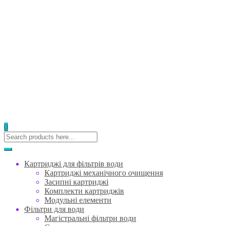
0
Картриджі для фільтрів води
Картриджі механічного очищення
Засипні картриджі
Комплекти картриджів
Модульні елементи
Фільтри для води
Магістральні фільтри води