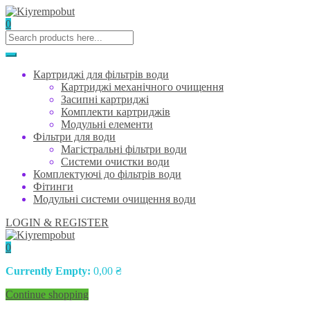
0
Картриджі для фільтрів води
Картриджі механічного очищення
Засипні картриджі
Комплекти картриджів
Модульні елементи
Фільтри для води
Магістральні фільтри води
Системи очистки води
Комплектуючі до фільтрів води
Фітинги
Модульні системи очищення води
LOGIN & REGISTER
0
Currently Empty:
0,00
₴
Continue shopping