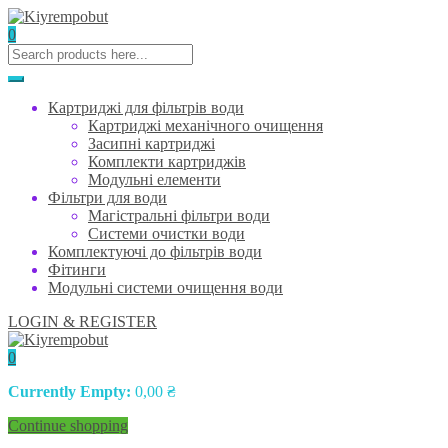
0
Картриджі для фільтрів води
Картриджі механічного очищення
Засипні картриджі
Комплекти картриджів
Модульні елементи
Фільтри для води
Магістральні фільтри води
Системи очистки води
Комплектуючі до фільтрів води
Фітинги
Модульні системи очищення води
LOGIN & REGISTER
0
Currently Empty:
0,00
₴
Continue shopping