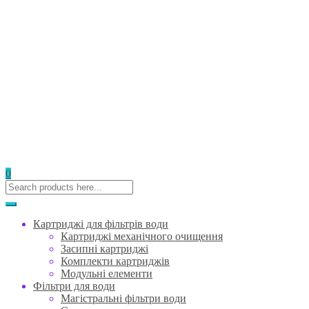
0
Картриджі для фільтрів води
Картриджі механічного очищення
Засипні картриджі
Комплекти картриджів
Модульні елементи
Фільтри для води
Магістральні фільтри води