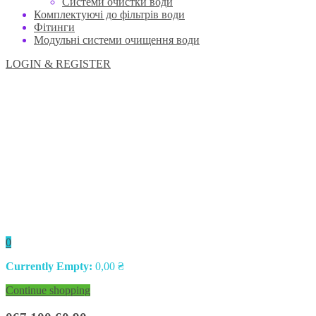
Системи очистки води
Комплектуючі до фільтрів води
Фітинги
Модульні системи очищення води
LOGIN & REGISTER
0
Currently Empty:
0,00
₴
Continue shopping