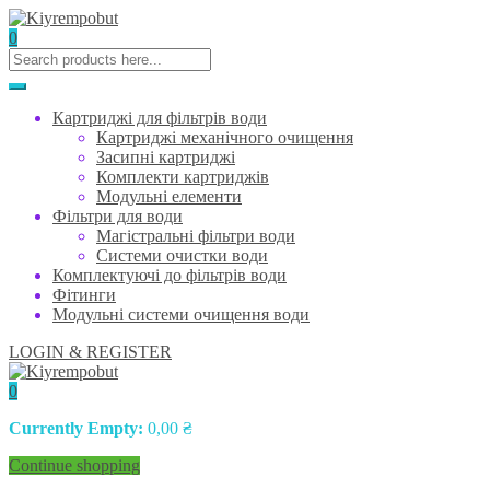
0
Картриджі для фільтрів води
Картриджі механічного очищення
Засипні картриджі
Комплекти картриджів
Модульні елементи
Фільтри для води
Магістральні фільтри води
Системи очистки води
Комплектуючі до фільтрів води
Фітинги
Модульні системи очищення води
LOGIN & REGISTER
0
Currently Empty:
0,00
₴
Continue shopping