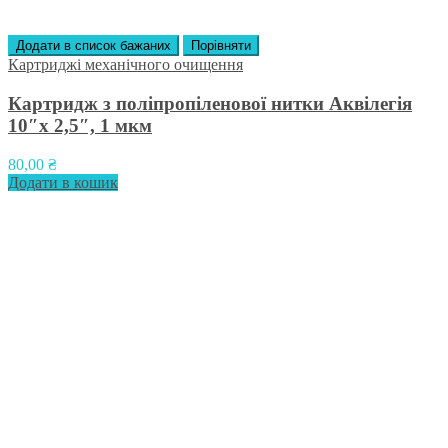
Додати в список бажаних
Порівняти
Картриджі механічного очищення
Картридж з поліпропіленової нитки Аквілегія
10″х 2,5″, 1 мкм
80,00
₴
Додати в кошик