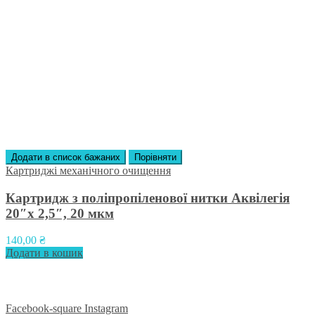
Додати в список бажаних
Порівняти
Картриджі механічного очищення
Картридж з поліпропіленової нитки Аквілегія
20″х 2,5″, 20 мкм
140,00
₴
Додати в кошик
Приєднуйтесь до нас у соцмережах:
Facebook-square
Instagram