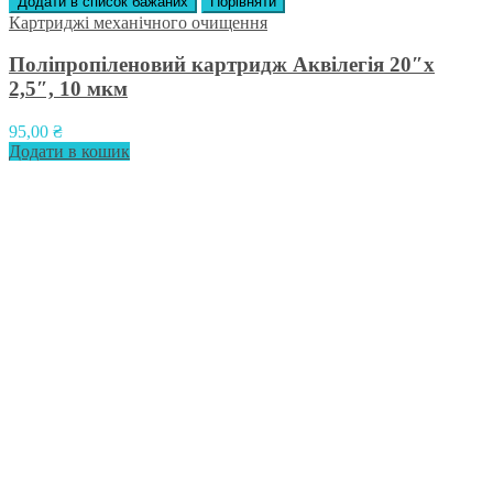
Додати в список бажаних
Порівняти
Картриджі механічного очищення
Поліпропіленовий картридж Аквілегія 20″х
2,5″, 10 мкм
95,00
₴
Додати в кошик