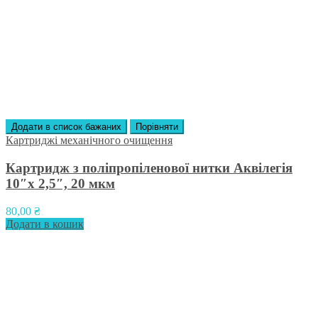
Додати в список бажаних
Порівняти
Картриджі механічного очищення
Картридж з поліпропіленової нитки Аквілегія
10″х 2,5″, 20 мкм
80,00
₴
Додати в кошик