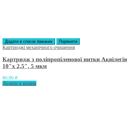
Додати в список бажаних
Порівняти
Картриджі механічного очищення
Картридж з поліпропіленової нитки Аквілегія
10″х 2,5″, 5 мкм
80,00
₴
Додати в кошик