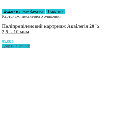
Додати в список бажаних
Порівняти
Картриджі механічного очищення
Поліпропіленовий картридж Аквілегія 20″х
2,5″, 10 мкм
95,00
₴
Додати в кошик