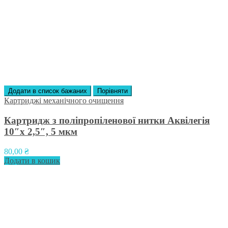
Додати в список бажаних
Порівняти
Картриджі механічного очищення
Картридж з поліпропіленової нитки Аквілегія
10″х 2,5″, 5 мкм
80,00
₴
Додати в кошик