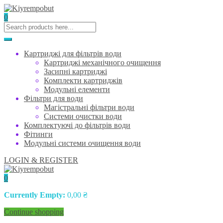
0
Картриджі для фільтрів води
Картриджі механічного очищення
Засипні картриджі
Комплекти картриджів
Модульні елементи
Фільтри для води
Магістральні фільтри води
Системи очистки води
Комплектуючі до фільтрів води
Фітинги
Модульні системи очищення води
LOGIN & REGISTER
0
Currently Empty:
0,00
₴
Continue shopping