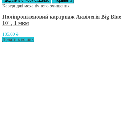
Додати в список бажаних
Порівняти
Картриджі механічного очищення
Поліпропіленовий картридж Аквілегія Big Blue
10″, 1 мкм
185,00
₴
Додати в кошик