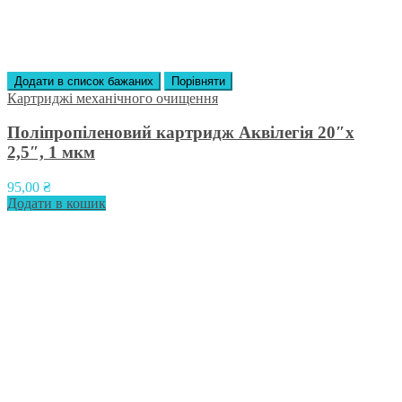
Додати в список бажаних
Порівняти
Картриджі механічного очищення
Поліпропіленовий картридж Аквілегія 20″х
2,5″, 1 мкм
95,00
₴
Додати в кошик