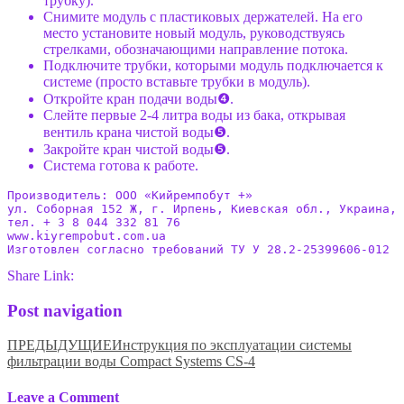
трубку).
Снимите модуль с пластиковых держателей. На его
место установите новый модуль, руководствуясь
стрелками, обозначающими направление потока.
Подключите трубки, которыми модуль подключается к
системе (просто вставьте трубки в модуль).
Откройте кран подачи воды❹.
Слейте первые 2-4 литра воды из бака, открывая
вентиль крана чистой воды❺.
Закройте кран чистой воды❺.
Система готова к работе.
Производитель: ООО «Кийремпобут +»

ул. Соборная 152 Ж, г. Ирпень, Киевская обл., Украина, 
тел. + 3 8 044 332 81 76

www.kiyrempobut.com.ua

Изготовлен согласно требований ТУ У 28.2-25399606-012
Share Link:
Post navigation
ПРЕДЫДУЩИЕ
Инструкция по эксплуатации системы
фильтрации воды Compact Systems CS-4
Leave a Comment