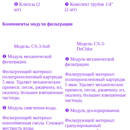
❻ Клипсы (2
❼ Комплект трубок 1/4”
шт)
(2 шт)
Компоненты модуля фильтрации
Модель: CS-3-
Модель: CS-3-Soft
DeChlor
❶ Модуль механической
❶ Модуль механической
фильтрации.
фильтрации.
Фильтрующий материал:
Фильтрующий материал:
полипропиленовый картридж
полипропиленовый картридж
5 мкм. Удаляет механические
5 мкм. Удаляет механические
примеси, песок, ржавчину, ил,
примеси, песок, ржавчину, ил,
окалину, большие взвешенные
окалину, большие взвешенные
частицы.
частицы.
❷ Модуль смягчения воды.
❷ Модуль дехлорирования.
Фильтрующий материал:
Фильтрующий материал:
ионообменная смола. Снижает
гранулированный
жесткость воды.