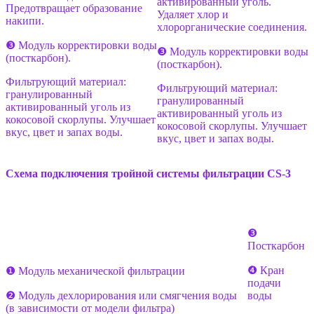
активированный уголь.
Предотвращает образование
Удаляет хлор и
накипи.
хлорорганические соединения.
❸ Модуль корректировки воды
❸ Модуль корректировки воды
(посткарбон).
(посткарбон).
Фильтрующий материал:
Фильтрующий материал:
гранулированный
гранулированный
активированный уголь из
активированный уголь из
кокосовой скорлупы. Улучшает
кокосовой скорлупы. Улучшает
вкус, цвет и запах воды.
вкус, цвет и запах воды.
Схема подключения тройной системы фильтрации
CS-3
❸
Посткарбон
❹ Кран
❶ Модуль механической фильтрации
подачи
❷ Модуль дехлорирования или смягчения воды
воды
(в зависимости от модели фильтра)