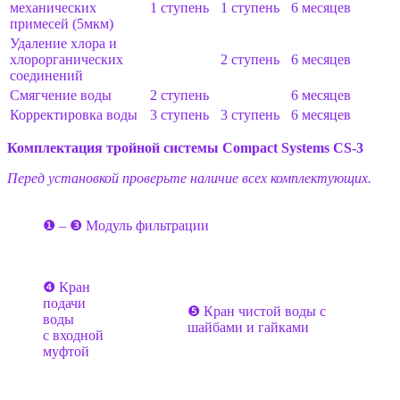
механических
1 ступень
1 ступень
6 месяцев
примесей (5мкм)
Удаление хлора и
хлорорганических
2 ступень
6 месяцев
соединений
Смягчение воды
2 ступень
6 месяцев
Корректировка воды
3 ступень
3 ступень
6 месяцев
Комплектация тройной системы
Compact Systems CS-3
Перед установкой проверьте наличие всех комплектующих.
❶ – ❸ Модуль фильтрации
❹ Кран
подачи
❺ Кран чистой воды с
воды
шайбами и гайками
с входной
муфтой