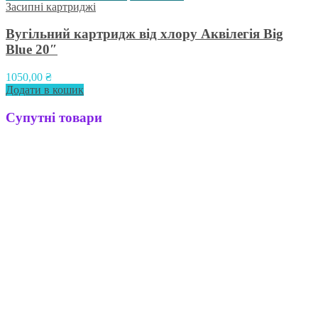
Засипні картриджі
Вугільний картридж від хлору Аквілегія Big
Blue 20″
1050,00
₴
Додати в кошик
Супутні товари