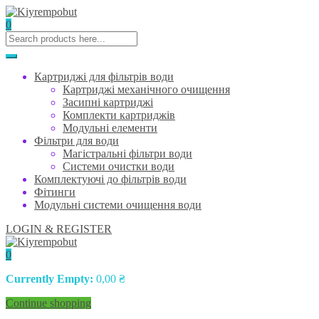
0
Картриджі для фільтрів води
Картриджі механічного очищення
Засипні картриджі
Комплекти картриджів
Модульні елементи
Фільтри для води
Магістральні фільтри води
Системи очистки води
Комплектуючі до фільтрів води
Фітинги
Модульні системи очищення води
LOGIN & REGISTER
0
Currently Empty:
0,00
₴
Continue shopping