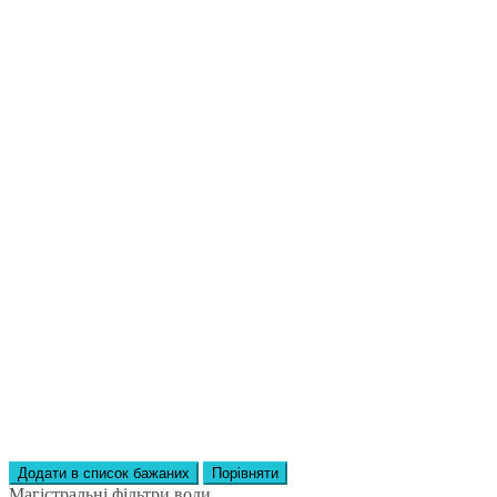
Додати в список бажаних
Порівняти
Магістральні фільтри води