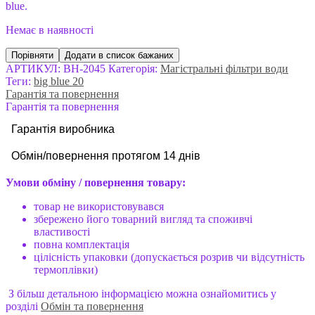
blue.
Немає в наявності
Порівняти
Додати в список бажаних
АРТИКУЛ:
BH-2045
Категорія:
Магістральні фільтри води
Теги:
big blue 20
Гарантія та повернення
Гарантія та повернення
Гарантія виробника
Обмін
/
повернення протягом 14 дн
ів
Умови обміну / повернення товару:
товар не використовувався
збережено його товарний вигляд та споживчі
властивості
повна комплектація
цілісність упаковки (допускається розрив чи відсутність
термоплівки)
З більш детальною інформацією можна ознайомитись у
розділі
Обмін та повернення