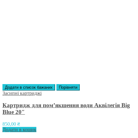
Додати в список бажаних
Порівняти
Засипні картриджі
Картридж для пом’якшення води Аквілегія Вig
Вlue 20″
850,00
₴
Додати в кошик