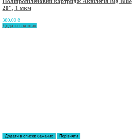
Поліпропіленовий картридж Аквілегія Big Blue
20″, 1 мкм
380,00
₴
Додати в кошик
Додати в список бажаних
Порівняти