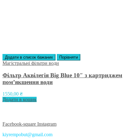
Додати в список бажаних
Порівняти
Магістральні фільтри води
Фільтр Аквілегія Big Blue 10″ з картриджем
пом’якшення води
1550,00
₴
Додати в кошик
Приєднуйтесь до нас у соцмережах:
Facebook-square
Instagram
kiyrempobut@gmail.com