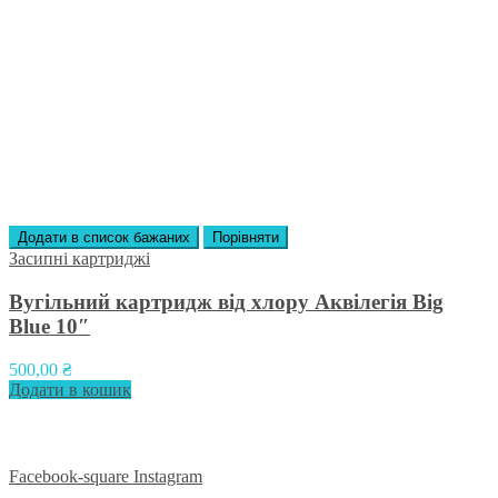
Додати в список бажаних
Порівняти
Засипні картриджі
Вугільний картридж від хлору Аквілегія Вig
Вlue 10″
500,00
₴
Додати в кошик
Приєднуйтесь до нас у соцмережах:
Facebook-square
Instagram