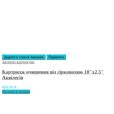
Додати в список бажаних
Порівняти
Засипні картриджі
Картридж очищення від сірководню 10″х2,5″
Аквілегія
400,00
₴
Додати в кошик