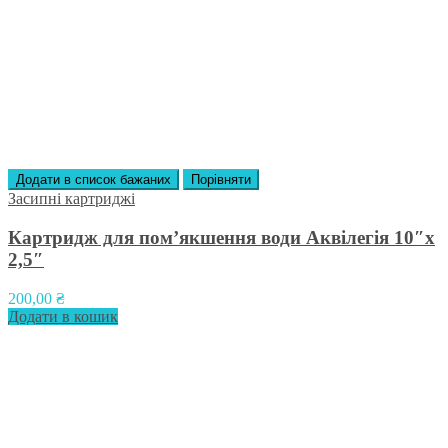
Додати в список бажаних
Порівняти
Засипні картриджі
Картридж для пом’якшення води Аквілегія 10″х
2,5″
200,00
₴
Додати в кошик