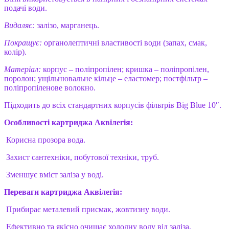
подачі води.
Видаляє:
залізо, марганець.
Покращує:
органолептичні властивості води (запах, смак,
колір).
Матеріал:
корпус – поліпропілен; кришка – поліпропілен,
поролон; ущільнювальне кільце – еластомер; постфільтр –
поліпропіленове волокно.
Підходить до всіх стандартних корпусів фільтрів Big Blue 10″.
Особливості картриджа Аквілегія:
Корисна прозора вода.
Захист сантехніки, побутової техніки, труб.
Зменшує вміст заліза у воді.
Переваги картриджа Аквілегія:
Прибирає металевий присмак, жовтизну води.
Ефективно та якісно очищає холодну воду від заліза,