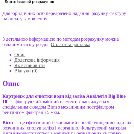
Безготівковий розрахунок
Для юридичних осіб передбачено надання рахунку-фактуру
на оплату замовлення
З детальною інформацією по методам розрахунку можна
ознайомитись у розділі
Оплата та доставка
Опис
Додаткова інформація
Як встановити
Відгуки (0)
Опис
Картридж для очистки води від заліза Аквілегія Big
Blue
10″
– фільтруючий змінний елемент завантажується
спеціальним складом Birm з механічним постфільтром
рейтингом фільтрації 5 мкм.
Birm
— це ефективний і економний спосіб очищення води від
розчинних сполук заліза і марганцю. Фільтруючий матеріал
Birm використовується в напірних і безнапірних системах