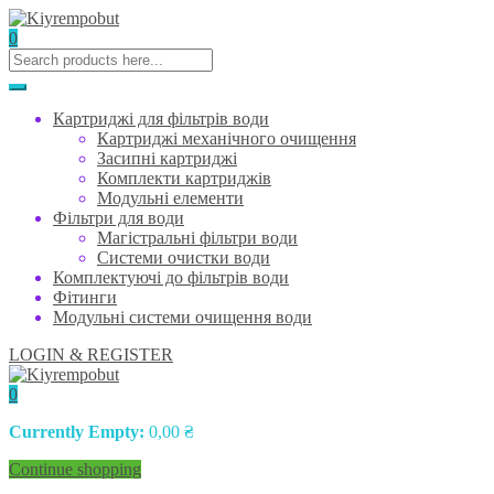
0
Картриджі для фільтрів води
Картриджі механічного очищення
Засипні картриджі
Комплекти картриджів
Модульні елементи
Фільтри для води
Магістральні фільтри води
Системи очистки води
Комплектуючі до фільтрів води
Фітинги
Модульні системи очищення води
LOGIN & REGISTER
0
Currently Empty:
0,00
₴
Continue shopping