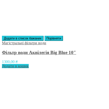
Додати в список бажаних
Порівняти
Магістральні фільтри води
Фільтр води Аквілегія Big Blue 10″
1300,00
₴
Додати в кошик