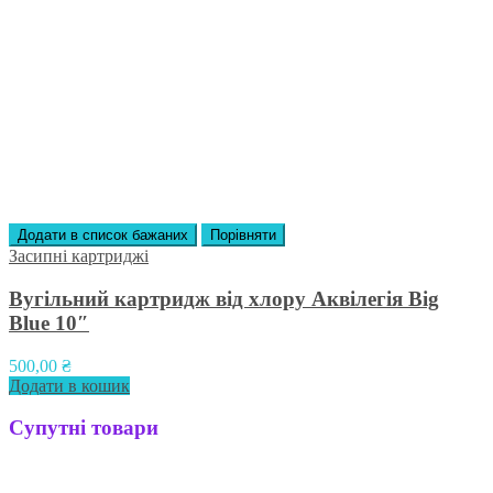
Додати в список бажаних
Порівняти
Засипні картриджі
Вугільний картридж від хлору Аквілегія Вig
Вlue 10″
500,00
₴
Додати в кошик
Супутні товари