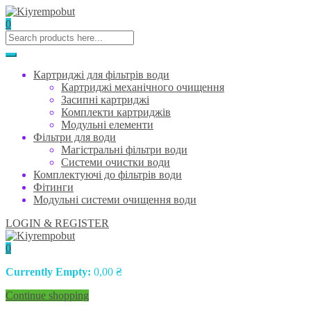
0
Картриджі для фільтрів води
Картриджі механічного очищення
Засипні картриджі
Комплекти картриджів
Модульні елементи
Фільтри для води
Магістральні фільтри води
Системи очистки води
Комплектуючі до фільтрів води
Фітинги
Модульні системи очищення води
LOGIN & REGISTER
0
Currently Empty:
0,00
₴
Continue shopping