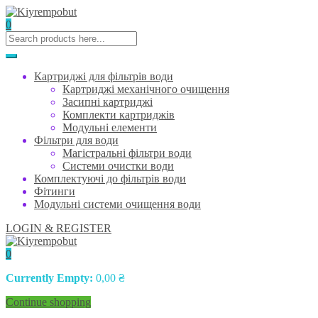
0
Картриджі для фільтрів води
Картриджі механічного очищення
Засипні картриджі
Комплекти картриджів
Модульні елементи
Фільтри для води
Магістральні фільтри води
Системи очистки води
Комплектуючі до фільтрів води
Фітинги
Модульні системи очищення води
LOGIN & REGISTER
0
Currently Empty:
0,00
₴
Continue shopping