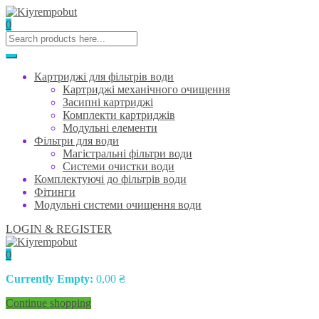
0
Картриджі для фільтрів води
Картриджі механічного очищення
Засипні картриджі
Комплекти картриджів
Модульні елементи
Фільтри для води
Магістральні фільтри води
Системи очистки води
Комплектуючі до фільтрів води
Фітинги
Модульні системи очищення води
LOGIN & REGISTER
0
Currently Empty:
0,00
₴
Continue shopping