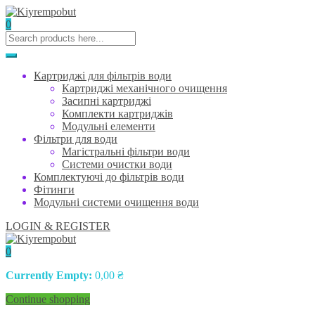
0
Картриджі для фільтрів води
Картриджі механічного очищення
Засипні картриджі
Комплекти картриджів
Модульні елементи
Фільтри для води
Магістральні фільтри води
Системи очистки води
Комплектуючі до фільтрів води
Фітинги
Модульні системи очищення води
LOGIN & REGISTER
0
Currently Empty:
0,00
₴
Continue shopping