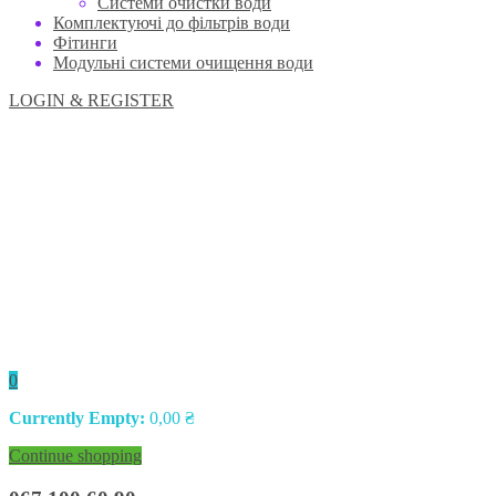
Системи очистки води
Комплектуючі до фільтрів води
Фітинги
Модульні системи очищення води
LOGIN & REGISTER
0
Currently Empty:
0,00
₴
Continue shopping