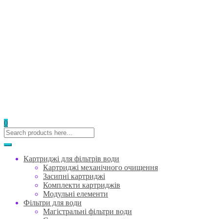
0
Картриджі для фільтрів води
Картриджі механічного очищення
Засипні картриджі
Комплекти картриджів
Модульні елементи
Фільтри для води
Магістральні фільтри води