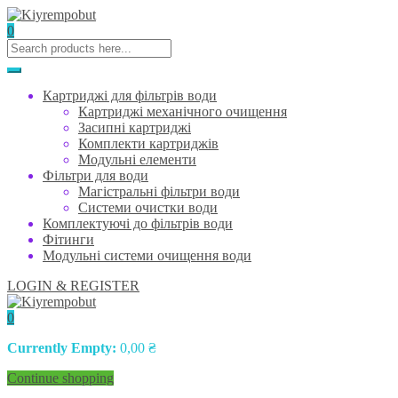
0
Картриджі для фільтрів води
Картриджі механічного очищення
Засипні картриджі
Комплекти картриджів
Модульні елементи
Фільтри для води
Магістральні фільтри води
Системи очистки води
Комплектуючі до фільтрів води
Фітинги
Модульні системи очищення води
LOGIN & REGISTER
0
Currently Empty:
0,00
₴
Continue shopping