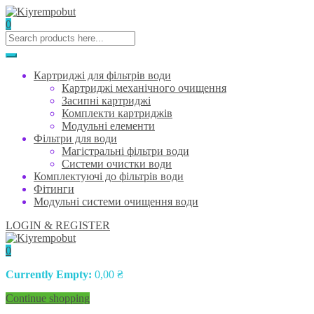
0
Картриджі для фільтрів води
Картриджі механічного очищення
Засипні картриджі
Комплекти картриджів
Модульні елементи
Фільтри для води
Магістральні фільтри води
Системи очистки води
Комплектуючі до фільтрів води
Фітинги
Модульні системи очищення води
LOGIN & REGISTER
0
Currently Empty:
0,00
₴
Continue shopping