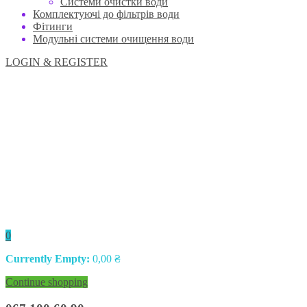
Системи очистки води
Комплектуючі до фільтрів води
Фітинги
Модульні системи очищення води
LOGIN & REGISTER
0
Currently Empty:
0,00
₴
Continue shopping