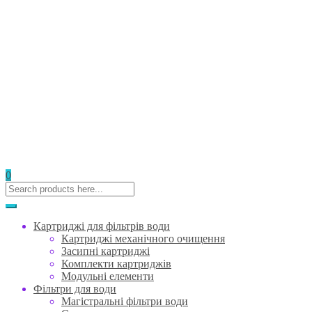
0
Картриджі для фільтрів води
Картриджі механічного очищення
Засипні картриджі
Комплекти картриджів
Модульні елементи
Фільтри для води
Магістральні фільтри води