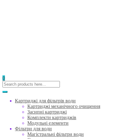
0
Картриджі для фільтрів води
Картриджі механічного очищення
Засипні картриджі
Комплекти картриджів
Модульні елементи
Фільтри для води
Магістральні фільтри води