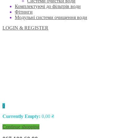
Системи очистки води
Комплектуючі до фільтрів води
Фітинги
Модульні системи очищення води
LOGIN & REGISTER
0
Currently Empty:
0,00
₴
Continue shopping