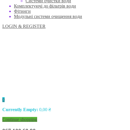
Системи очистки води
Комплектуючі до фільтрів води
Фітинги
Модульні системи очищення води
LOGIN & REGISTER
0
Currently Empty:
0,00
₴
Continue shopping