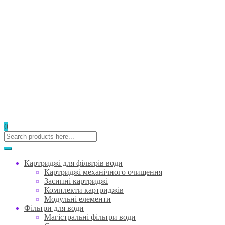
0
Картриджі для фільтрів води
Картриджі механічного очищення
Засипні картриджі
Комплекти картриджів
Модульні елементи
Фільтри для води
Магістральні фільтри води