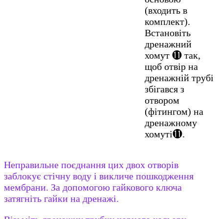
(входить в
комплект).
Встановіть
дренажний
хомут ⓫ так,
щоб отвір на
дренажній трубі
збігався з
отвором
(фітингом) на
дренажному
хомуті⓫.
Неправильне поєднання цих двох отворів
заблокує стічну воду і викличе пошкодження
мембрани. За допомогою гайкового ключа
затягніть гайки на дренажі.