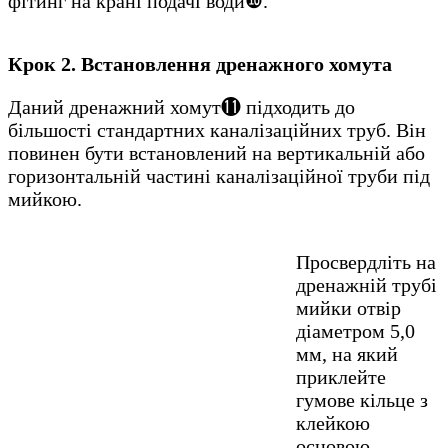
фітинг на крані подачі води❿.
Крок 2. Встановлення дренажного хомута
Даний дренажний хомут⓫ підходить до
більшості стандартних каналізаційних труб. Він
повинен бути встановлений на вертикальній або
горизонтальній частині каналізаційної труби під
мийкою.
Просвердліть на
дренажній трубі
мийки отвір
діаметром 5,0
мм, на який
приклейте
гумове кільце з
клейкою
основою