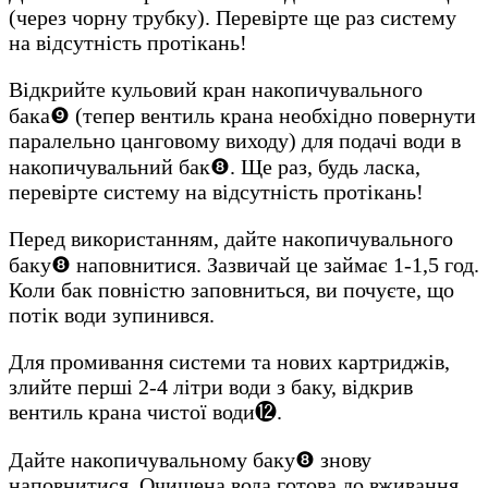
(через чорну трубку). Перевірте ще раз систему
на відсутність протікань!
Відкрийте кульовий кран накопичувального
бака❾ (тепер вентиль крана необхідно повернути
паралельно цанговому виходу) для подачі води в
накопичувальний бак❽. Ще раз, будь ласка,
перевірте систему на відсутність протікань!
Перед використанням, дайте накопичувального
баку❽ наповнитися. Зазвичай це займає 1-1,5 год.
Коли бак повністю заповниться, ви почуєте, що
потік води зупинився.
Для промивання системи та нових картриджів,
злийте перші 2-4 літри води з баку, відкрив
вентиль крана чистої води⓬.
Дайте накопичувальному баку❽ знову
наповнитися. Очищена вода готова до вживання.