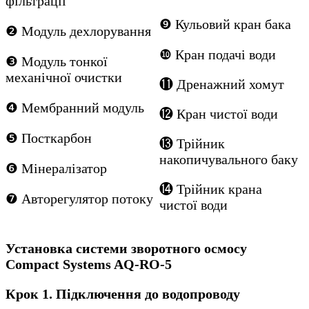
фільтрації
❾ Кульовий кран бака
❷ Модуль дехлорування
❿ Кран подачі води
❸ Модуль тонкої
механічної очистки
⓫ Дренажний хомут
❹ Мембранний модуль
⓬ Кран чистої води
❺ Посткарбон
⓭ Трійник
накопичувального баку
❻ Мінералізатор
⓮ Трійник крана
❼ Авторегулятор потоку
чистої води
Установка системи зворотного осмосу
Compact Systems AQ-RO-5
Крок 1. Підключення до водопроводу