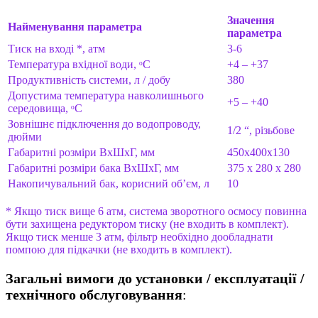
Значення
Найменування параметра
параметра
Тиск на вході *, атм
3-6
Температура вхідної води, ᵒС
+4 – +37
Продуктивність системи, л / добу
380
Допустима температура навколишнього
+5 – +40
середовища, ᵒС
Зовнішнє підключення до водопроводу,
1/2 “, різьбове
дюйми
Габаритні розміри ВхШхГ, мм
450х400х130
Габаритні розміри бака ВхШхГ, мм
375 х 280 х 280
Накопичувальний бак, корисний об’єм, л
10
* Якщо тиск вище 6 атм, система зворотного осмосу повинна
бути захищена редуктором тиску (не входить в комплект).
Якщо тиск менше 3 атм, фільтр необхідно дообладнати
помпою для підкачки (не входить в комплект).
Загальні вимоги до установки / експлуатації /
технічного обслуговування
: