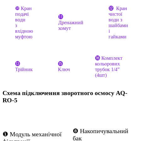
⓬ Кран
❿ Кран
чистої
подачі
⓫
води з
води
Дренажний
шайбами
з
хомут
і
вхідною
гайками
муфтою
⓰ Комплект
⓭
⓯
кольорових
Трійник
Ключ
трубок 1/4”
(4шт)
Схема підключення зворотного осмосу AQ-
RO-5
❽ Накопичувальний
❶ Модуль механічної
бак