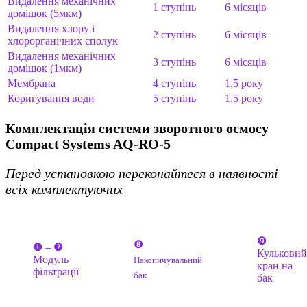
Видалення механічних
1 ступінь
6 місяців
домішок (5мкм)
Видалення хлору і
2 ступінь
6 місяців
хлорорганічних сполук
Видалення механічних
3 ступінь
6 місяців
домішок (1мкм)
Мембрана
4 ступінь
1,5 року
Коригування води
5 ступінь
1,5 року
Комплектація системи зворотного осмосу
Compact Systems AQ-RO-5
Перед установкою переконайтеся в наявності
всіх комплектуючих
❾
❽
❶ – ❼
Кульковий
Модуль
Накопичувальний
кран на
фільтрації
бак
бак