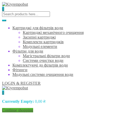
0
Картриджі для фільтрів води
Картриджі механічного очищення
Засипні картриджі
Комплекти картриджів
Модульні елементи
Фільтри для води
Магістральні фільтри води
Системи очистки води
Комплектуючі до фільтрів води
Фітинги
Модульні системи очищення води
LOGIN & REGISTER
0
Currently Empty:
0,00
₴
Continue shopping