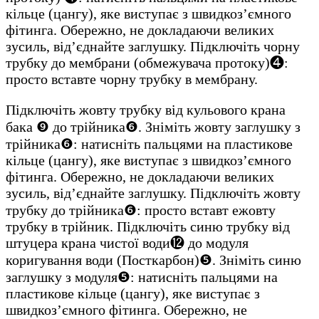
кільце (цангу), яке виступає з швидкоз’ємного
фітинга. Обережно, не докладаючи великих
зусиль, від’єднайте заглушку. Підключіть чорну
трубку до мембрани (обмежувача протоку)❹:
просто вставте чорну трубку в мембрану.
Підключіть жовту трубку від кульового крана
бака ❾ до трійника❻. Зніміть жовту заглушку з
трійника❻: натисніть пальцями на пластикове
кільце (цангу), яке виступає з швидкоз’ємного
фітинга. Обережно, не докладаючи великих
зусиль, від’єднайте заглушку. Підключіть жовту
трубку до трійника❻: просто вставт ежовту
трубку в трійник. Підключіть синю трубку від
штуцера крана чистої води⓬ до модуля
коригування води (Посткарбон)❺. Зніміть синю
заглушку з модуля❺: натисніть пальцями на
пластикове кільце (цангу), яке виступає з
швидкоз’ємного фітинга. Обережно, не