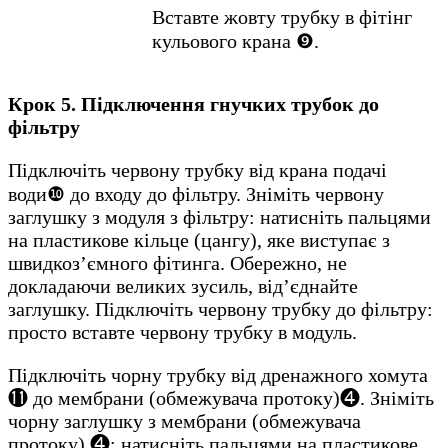
Вставте жовту трубку в фітінг
кульового крана ❾.
Крок 5. Підключення гнучких трубок до
фільтру
Підключіть червону трубку від крана подачі
води❿ до входу до фільтру. Зніміть червону
заглушку з модуля з фільтру: натисніть пальцями
на пластикове кільце (цангу), яке виступає з
швидкоз’ємного фітинга. Обережно, не
докладаючи великих зусиль, від’єднайте
заглушку. Підключіть червону трубку до фільтру:
просто вставте червону трубку в модуль.
Підключіть чорну трубку від дренажного хомута
⓫ до мембрани (обмежувача протоку)❹. Зніміть
чорну заглушку з мембрани (обмежувача
протоку) ❹: натисніть пальцями на пластикове