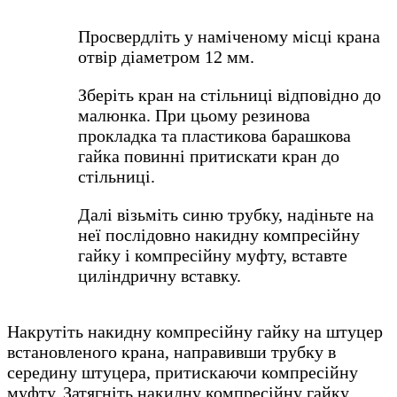
Просвердліть у наміченому місці крана
отвір діаметром 12 мм.
Зберіть кран на стільниці відповідно до
малюнка. При цьому резинова
прокладка та пластикова барашкова
гайка повинні притискати кран до
стільниці.
Далі візьміть синю трубку, надіньте на
неї послідовно накидну компресійну
гайку і компресійну муфту, вставте
циліндричну вставку.
Накрутіть накидну компресійну гайку на штуцер
встановленого крана, направивши трубку в
середину штуцера, притискаючи компресійну
муфту. Затягніть накидну компресійну гайку