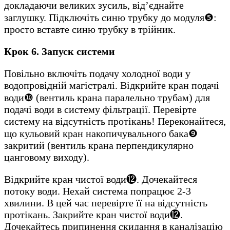
докладаючи великих зусиль, від’єднайте
заглушку. Підключіть синю трубку до модуля❺:
просто вставте синю трубку в трійник.
Крок 6. Запуск системи
Повільно включіть подачу холодної води у
водопровідній магістралі. Відкрийте кран подачі
води❿ (вентиль крана паралельно трубам) для
подачі води в систему фільтрації. Перевірте
систему на відсутність протікань! Переконайтеся,
що кульовий кран накопичувального бака❾
закритий (вентиль крана перпендикулярно
цанговому виходу).
Відкрийте кран чистої води⓬. Дочекайтеся
потоку води. Нехай система попрацює 2-3
хвилини. В цей час перевірте її на відсутність
протікань. Закрийте кран чистої води⓬.
Дочекайтесь припинення скидання в каналізацію