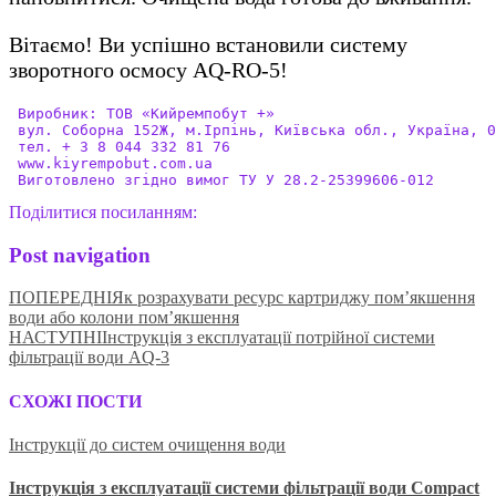
Вітаємо! Ви успішно встановили систему
зворотного осмосу AQ-RO-5!
 Виробник: ТОВ «Кийремпобут +»

 вул. Соборна 152Ж, м.Ірпінь, Київська обл., Україна, 0
 тел. + 3 8 044 332 81 76

 www.kiyrempobut.com.ua

 Виготовлено згідно вимог ТУ У 28.2-25399606-012 
Поділитися посиланням:
Post navigation
ПОПЕРЕДНІ
Як розрахувати ресурс картриджу пом’якшення
води або колони пом’якшення
НАСТУПНІ
Інструкція з експлуатації потрійної системи
фільтрації води AQ-3
СХОЖІ ПОСТИ
Інструкції до систем очищення води
Інструкція з експлуатації системи фільтрації води Compact