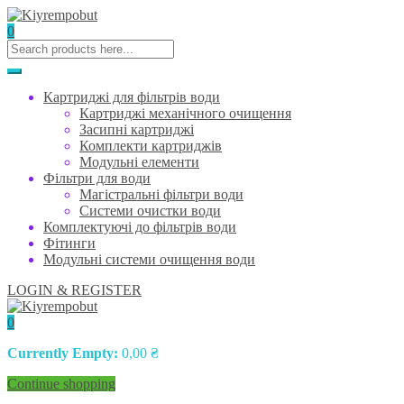
0
Картриджі для фільтрів води
Картриджі механічного очищення
Засипні картриджі
Комплекти картриджів
Модульні елементи
Фільтри для води
Магістральні фільтри води
Системи очистки води
Комплектуючі до фільтрів води
Фітинги
Модульні системи очищення води
LOGIN & REGISTER
0
Currently Empty:
0,00
₴
Continue shopping