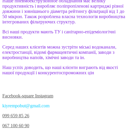
Наше пневмоекструзіонное обладнання має велику
продуктивність і виробляє поліпропіленові картриджі різної
довжини і зовнішнього діаметра рейтингу фільтрації від 1 до
50 мікрон. Також розроблена власна технологія виробництва
інтегрованих фільтруючих структур.
Всі наші продукти мають ТУ і санітарно-епідеміологічні
висновки.
Серед наших клієнтів можна зустріти міські водоканали,
електростанції, відомі фармацевтичні компанії, заводи з
виробництва напоїв, хімічні заводи та ін.
Наш успіх доводить, що наші клієнти виграють від якості
нашої продукції і конкурентоспроможних цін
Приєднуйтесь до нас у соцмережах:
Facebook-square
Instagram
kiyrempobut@gmail.com
099 659 85 26
067 100 60 90