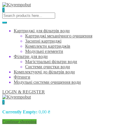
0
Картриджі для фільтрів води
Картриджі механічного очищення
Засипні картриджі
Комплекти картриджів
Модульні елементи
Фільтри для води
Магістральні фільтри води
Системи очистки води
Комплектуючі до фільтрів води
Фітинги
Модульні системи очищення води
LOGIN & REGISTER
0
Currently Empty:
0,00
₴
Continue shopping