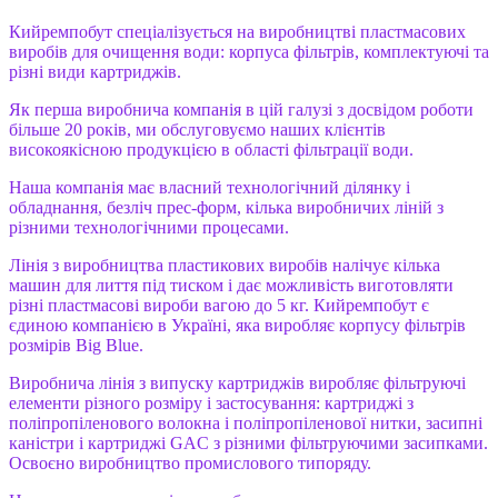
Кийремпобут спеціалізується на виробництві пластмасових
виробів для очищення води: корпуса фільтрів, комплектуючі та
різні види картриджів.
Як перша виробнича компанія в цій галузі з досвідом роботи
більше 20 років, ми обслуговуємо наших клієнтів
високоякісною продукцією в області фільтрації води.
Наша компанія має власний технологічний ділянку і
обладнання, безліч прес-форм, кілька виробничих ліній з
різними технологічними процесами.
Лінія з виробництва пластикових виробів налічує кілька
машин для лиття під тиском і дає можливість виготовляти
різні пластмасові вироби вагою до 5 кг. Кийремпобут є
єдиною компанією в Україні, яка виробляє корпусу фільтрів
розмірів Вig Blue.
Виробнича лінія з випуску картриджів виробляє фільтруючі
елементи різного розміру і застосування: картриджі з
поліпропіленового волокна і поліпропіленової нитки, засипні
каністри і картриджі GAC з різними фільтруючими засипками.
Освоєно виробництво промислового типоряду.