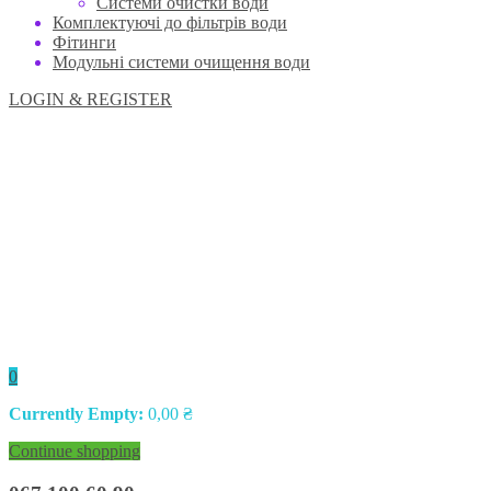
Системи очистки води
Комплектуючі до фільтрів води
Фітинги
Модульні системи очищення води
LOGIN & REGISTER
0
Currently Empty:
0,00
₴
Continue shopping