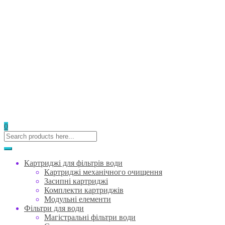
0
Картриджі для фільтрів води
Картриджі механічного очищення
Засипні картриджі
Комплекти картриджів
Модульні елементи
Фільтри для води
Магістральні фільтри води