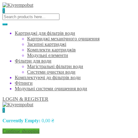
0
Картриджі для фільтрів води
Картриджі механічного очищення
Засипні картриджі
Комплекти картриджів
Модульні елементи
Фільтри для води
Магістральні фільтри води
Системи очистки води
Комплектуючі до фільтрів води
Фітинги
Модульні системи очищення води
LOGIN & REGISTER
0
Currently Empty:
0,00
₴
Continue shopping