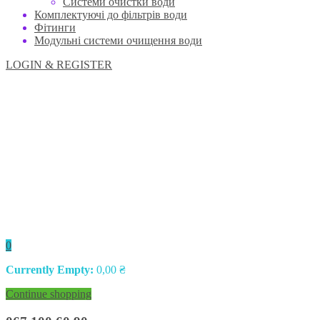
Системи очистки води
Комплектуючі до фільтрів води
Фітинги
Модульні системи очищення води
LOGIN & REGISTER
0
Currently Empty:
0,00
₴
Continue shopping