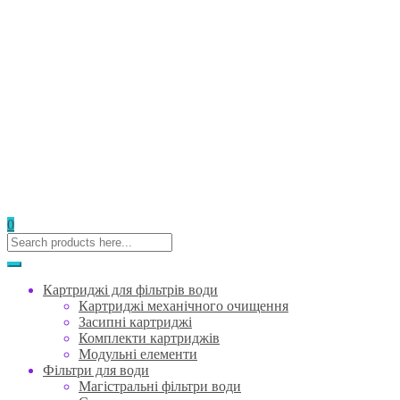
0
Картриджі для фільтрів води
Картриджі механічного очищення
Засипні картриджі
Комплекти картриджів
Модульні елементи
Фільтри для води
Магістральні фільтри води