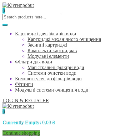
0
Картриджі для фільтрів води
Картриджі механічного очищення
Засипні картриджі
Комплекти картриджів
Модульні елементи
Фільтри для води
Магістральні фільтри води
Системи очистки води
Комплектуючі до фільтрів води
Фітинги
Модульні системи очищення води
LOGIN & REGISTER
0
Currently Empty:
0,00
₴
Continue shopping